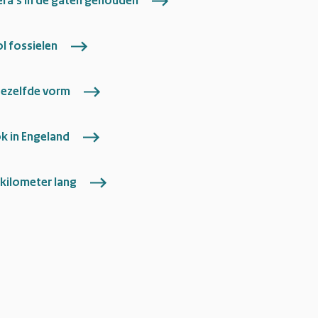
ra’s in de gaten gehouden
l fossielen
dezelfde vorm
k in Engeland
 kilometer lang