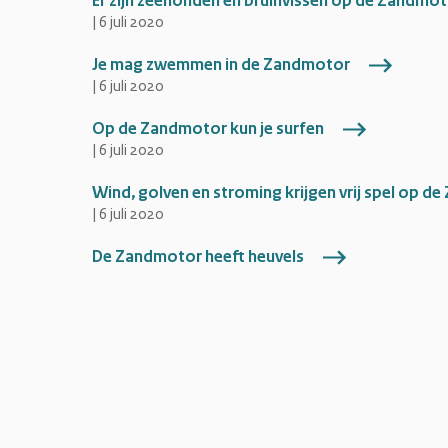
Er zijn zeehonden en bruinvissen op de Zandmo
|
6 juli 2020
Je mag zwemmen in de Zandmotor
|
6 juli 2020
Op de Zandmotor kun je surfen
|
6 juli 2020
Wind, golven en stroming krijgen vrij spel op 
|
6 juli 2020
De Zandmotor heeft heuvels