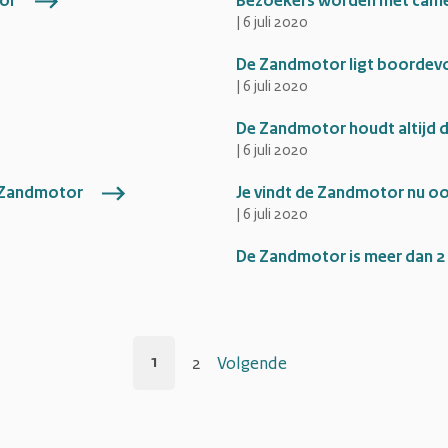
tor
Bezoekers worden met came
|
6 juli 2020
De Zandmotor ligt boordevo
|
6 juli 2020
De Zandmotor houdt altijd 
|
6 juli 2020
de Zandmotor
Je vindt de Zandmotor nu oo
|
6 juli 2020
De Zandmotor is meer dan 2
Berichtnavigatie
1
2
Volgende