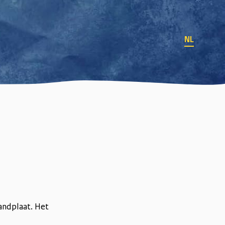
NL
andplaat. Het