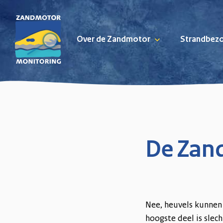
Over de Zandmotor
Strandbez
Skip naar content
De Zan
Nee, heuvels kunnen 
hoogste deel is slec