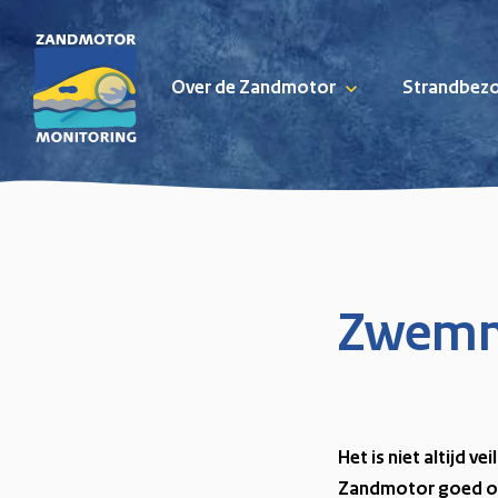
Over de Zandmotor
Strandbez
Skip naar content
Zwem
Het is niet altijd 
Zandmotor goed op.