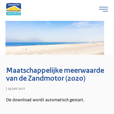
Skip naar content
Maatschappelijke meerwaarde
van de Zandmotor (2020)
|
29 juni 2021
De download wordt automatisch gestart.
D
o