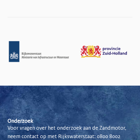
w
n
l
o
a
d
Onderzoek
Voor vragen over het onderzoek aan de Zandmotor,
neem contact op met Rijkswaterstaat:
0800 8002